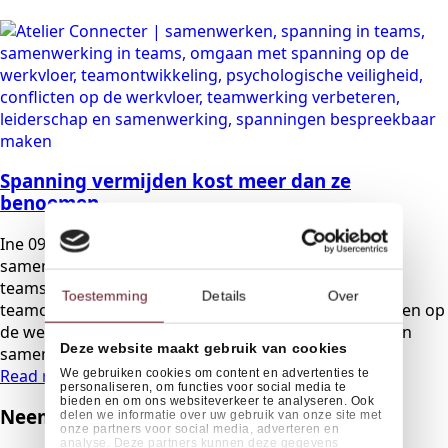
Spanning vermijden kost meer dan ze
benoemen
Ine
09/02/2026
Geen reacties
samenwerken, spanning in teams, samenwerking in
teams, omgaan met spanning op de werkvloer,
Toestemming
Details
Over
teamontwikkeling, psychologische veiligheid, conflicten op
de werkvloer, teamwerking verbeteren, leiderschap en
Deze website maakt gebruik van cookies
samenwerking, spanningen bespreekbaar maken
Read more
We gebruiken cookies om content en advertenties te
personaliseren, om functies voor social media te
bieden en om ons websiteverkeer te analyseren. Ook
Neem discreet contact op.
delen we informatie over uw gebruik van onze site met
onze partners voor social media, adverteren en
analyse. Deze partners kunnen deze gegevens